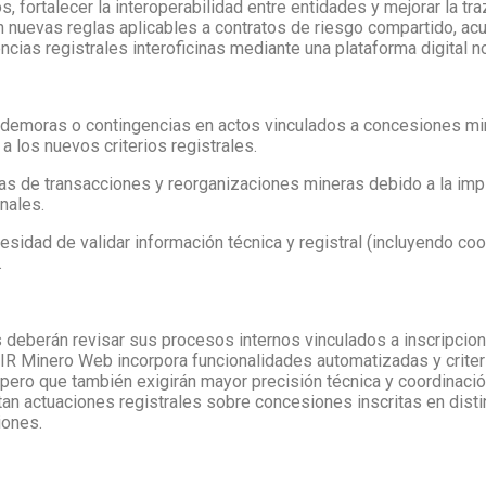
 fortalecer la interoperabilidad entre entidades y mejorar la tra
an nuevas reglas aplicables a contratos de riesgo compartido, a
ias registrales interoficinas mediante una plataforma digital 
 demoras o contingencias en actos vinculados a concesiones min
a los nuevos criterios registrales.
as de transacciones y reorganizaciones mineras debido a la im
nales.
cesidad de validar información técnica y registral (incluyendo c
.
eberán revisar sus procesos internos vinculados a inscripcione
IR Minero Web incorpora funcionalidades automatizadas y criteri
 pero que también exigirán mayor precisión técnica y coordinació
an actuaciones registrales sobre concesiones inscritas en distin
iones.