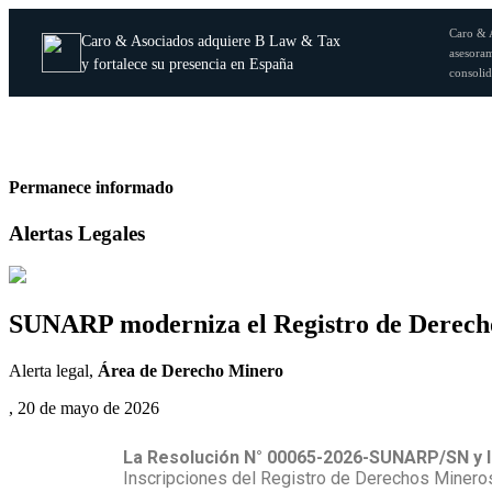
Caro & 
Caro & Asociados adquiere B Law & Tax
asesoram
y fortalece su presencia en España
consolid
Permanece informado
Alertas Legales
SUNARP moderniza el Registro de Derecho
Alerta legal,
Área de Derecho Minero
, 20 de mayo de 2026
La Resolución N° 00065-2026-SUNARP/SN y 
Inscripciones del Registro de Derechos Minero