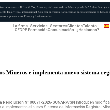
Asociados suma a B Law & Tax, firma española con sede en Madrid y más de 20 años de trayecto
iento legal y fiscal internacional. Con esta operación, fortalecemos nuestra presencia en España 
amos el puente entre Europa y Latinoamérica.
La firma
Servicios
Sectores
Clientes
Talento
CEDPE Formación
Comunicación
¿Hablamos?
s Mineros e implementa nuevo sistema regi
la Resolución N° 00071-2026-SUNARP/SN
introducen modifica
s e implementan el nuevo Sistema de Información Registral Mi