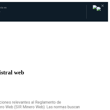
✕
ria en
y
stral web
ciones relevantes al Reglamento de
nero Web (SIR Minero Web). Las normas buscan