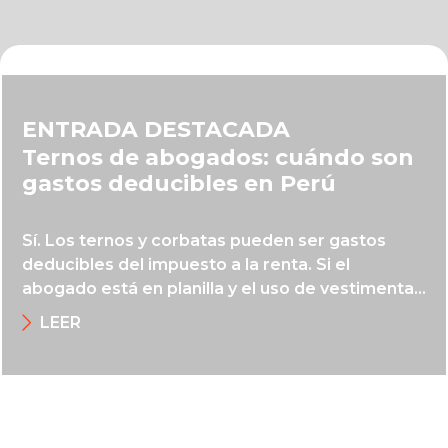
ENTRADA DESTACADA
Ternos de abogados: cuándo son
gastos deducibles en Perú
Sí. Los ternos y corbatas pueden ser gastos
deducibles del impuesto a la renta. Si el
abogado está en planilla y el uso de vestimenta
formal es exigido, el gasto puede deducirse. En
LEER
cambio, si trabaja por recibo por honorarios, se
considera un gasto personal no deducible. Así lo
explicó Katarzyna Dunin Borkowski.