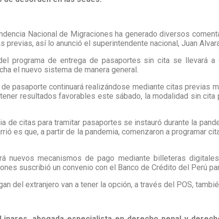
endencia Nacional de Migraciones ha generado diversos comenta
 previas, así lo anunció el superintendente nacional, Juan Alvar
 del programa de entrega de pasaportes sin cita se llevará a
cha el nuevo sistema de manera general.
 de pasaporte continuará realizándose mediante citas previas mi
btener resultados favorables este sábado, la modalidad sin ci
cia de citas para tramitar pasaportes se instauró durante la pan
urrió es que, a partir de la pandemia, comenzaron a programar cit
rá nuevos mecanismos de pago mediante billeteras digitales
iones suscribió un convenio con el Banco de Crédito del Perú pa
ngan del extranjero van a tener la opción, a través del POS, tambi
 Linares, abogada especialista en derecho penal y derech