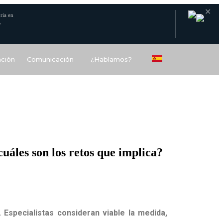
✕
ria en
y
ción
Comunicación
¿Hablamos?
uáles son los retos que implica?
Especialistas consideran viable la medida,