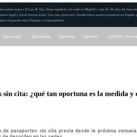
Asociados suma a B Law & Tax, firma española con sede en Madrid y más de 20 años de trayecto
iento legal y fiscal internacional. Con esta operación, fortalecemos nuestra presencia en España 
amos el puente entre Europa y Latinoamérica.
Servicios
Sectores
Clientes
Talento
CEDPE Forma
sin cita: ¿qué tan oportuna es la medida y c
 de pasaportes sin cita previa desde la próxima semana. 
s de desorden en las sedes.