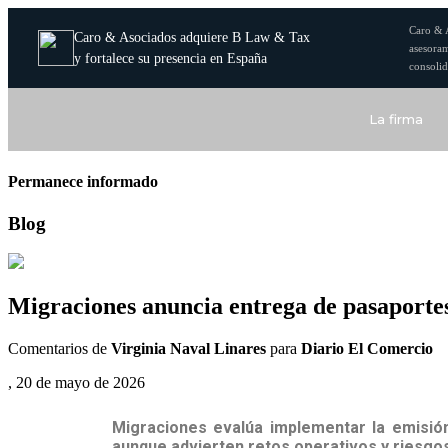
Caro & 
Caro & Asociados adquiere B Law & Tax
asesoram
y fortalece su presencia en España
consolid
La firma
Permanece informado
Blog
Migraciones anuncia entrega de pasaportes 
Comentarios de
Virginia Naval Linares
para
Diario El Comercio
, 20 de mayo de 2026
Migraciones evalúa implementar la emisión
aunque advierten retos operativos y riesgo