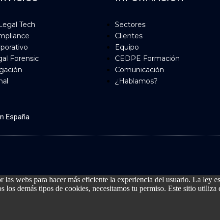
Legal Tech
Sectores
mpliance
Clientes
porativo
Equipo
al Forensic
CEDPE Formación
igación
Comunicación
nal
¿Hablamos?
en España
las webs para hacer más eficiente la experiencia del usuario. La ley e
os los demás tipos de cookies, necesitamos tu permiso. Este sitio utiliz