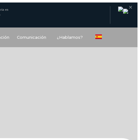
✕
ria en
y
ción
Comunicación
¿Hablamos?
S