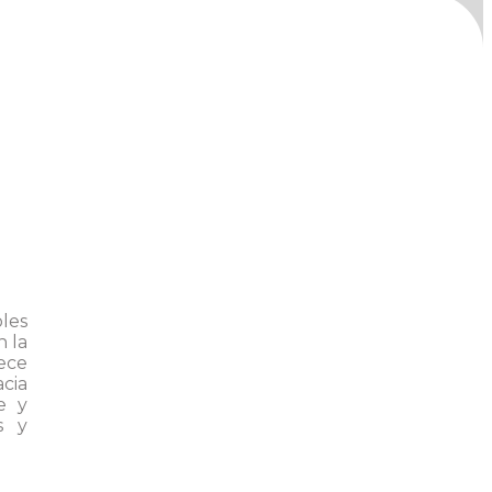
les
n la
ece
cia
e y
s y