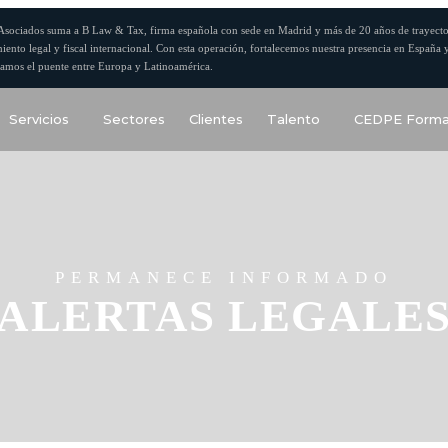
Asociados suma a B Law & Tax, firma española con sede en Madrid y más de 20 años de trayecto
iento legal y fiscal internacional. Con esta operación, fortalecemos nuestra presencia en España 
amos el puente entre Europa y Latinoamérica.
Servicios
Sectores
Clientes
Talento
CEDPE Forma
PERMANECE INFORMADO
ALERTAS LEGALE