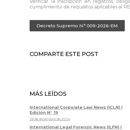
Verificar la inscripción en registros, obli
cumplimiento de requisitos aplicables al R
Decreto Supremo N.° 009-2026-EM
COMPARTE ESTE POST
MÁS LEÍDOS
International Corporate Law News (ICLN) I
Edición N° 19
26 de diciembre de 2024
International Legal Forensic News (ILFN) I