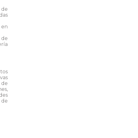
 de
idas
 en
 de
ría
ctos
vas
 de
es,
ades
 de