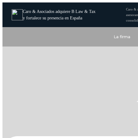
Caro & 
Caro & Asociados adquiere B Law & Tax
asesoram
y fortalece su presencia en España
consolid
La firma